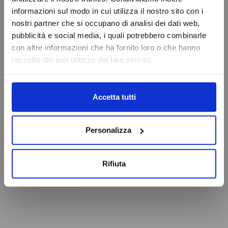
VAI ALLA HOMEPAGE
informazioni sul modo in cui utilizza il nostro sito con i
Online Booking
nostri partner che si occupano di analisi dei dati web,
Service Eschini Auto
pubblicità e social media, i quali potrebbero combinarle
Attenzione
Magazzino e Ricambi
con altre informazioni che ha fornito loro o che hanno
raccolto dal suo utilizzo dei loro servizi.
Caricamento veicoli non riuscito
OK
Accetta tutti
Personalizza
Rifiuta