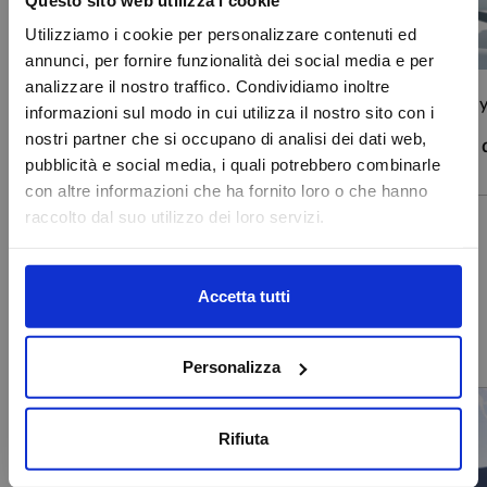
Nuova Tiguan eHybrid con progetto
Utilizziamo i cookie per personalizzare contenuti ed
Valore Volkswagen
annunci, per fornire funzionalità dei social media e per
analizzare il nostro traffico. Condividiamo inoltre
Scopri di più >
MG3 Hy
informazioni sul modo in cui utilizza il nostro sito con i
nostri partner che si occupano di analisi dei dati web,
Scopri 
pubblicità e social media, i quali potrebbero combinarle
Attenzione
con altre informazioni che ha fornito loro o che hanno
raccolto dal suo utilizzo dei loro servizi.
Caricamento veicoli non riuscito
Scopri tutte le promozioni vendita Eschini
OK
Accetta tutti
Mondo Eschini Auto
Personalizza
Rifiuta