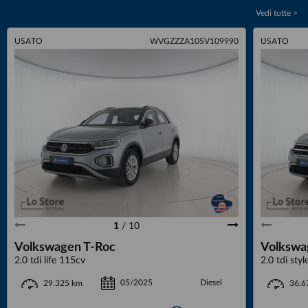
Vedi tutte >
USATO
WVGZZZA10SV109990
USATO
1
/
10
Volkswagen T-Roc
Volkswa
2.0 tdi life 115cv
2.0 tdi sty
Diesel
05/2025
29.325 km
36.6