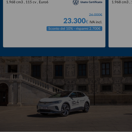
1.968 cm3 , 115 cv , Euro6
1.968 cm3 , 
26.000€
23.300
€
IVA incl.
Sconto del 10% - risparmi 2.700€