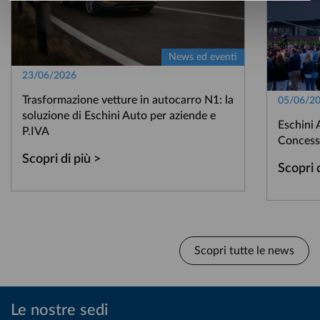
News ed eventi
23/06/2026
Trasformazione vetture in autocarro N1: la
05/06/2
soluzione di Eschini Auto per aziende e
Eschini 
P.IVA
Concess
Scopri di più >
Scopri 
Scopri tutte le news
Le nostre sedi