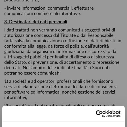
prodotti o servizi;
- inviare informazioni commerciali, effettuare
comunicazioni commerciali interattive.
3. Destinatari dei dati personali
I dati trattati non verranno comunicati a soggetti privi di
autorizzazione concessa dal Titolate o dal Responsabile,
fatta salva la comunicazione o diffusione di dati richiesti, in
conformità alla legge, da forze di polizia, dall’autorità
giudiziaria, da organismi di informazione e sicurezza o da
altri soggetti pubblici per finalità di difesa o di sicurezza
dello Stato, di prevenzione, di accertamento o repressione
dei reati. Nell’ambito delle indicate finalità, i Suoi dati
potranno essere comunicati:
1) a società e ad operatori professionali che forniscono
servizi di elaborazione elettronica dei dati e di consulenza
per software ed informatica, nonché gestione dei servizi
informativi;
2) a società e ad enti professionali utilizzati per servizi di
rilevazione statistica e/o indagini sul grado di soddisfazione
del cliente;
3) ad agenzie professionali di pubblicità, marketing e