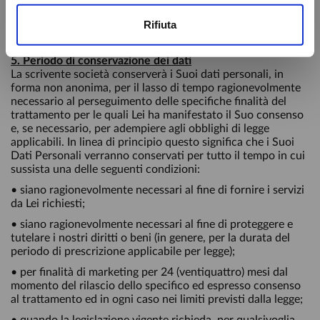
Unione Europea ai sensi degli art.45 e 49 del Reg. Europeo
n. 679/2016 per il perseguimento delle sole finalità ivi
Rifiuta
indicate.
5. Periodo di conservazione dei dati
La scrivente società conserverà i Suoi dati personali, in
forma non anonima, per il lasso di tempo ragionevolmente
necessario al perseguimento delle specifiche finalità del
trattamento per le quali Lei ha manifestato il Suo consenso
e, se necessario, per adempiere agli obblighi di legge
applicabili. In linea di principio questo significa che i Suoi
Dati Personali verranno conservati per tutto il tempo in cui
sussista una delle seguenti condizioni:
• siano ragionevolmente necessari al fine di fornire i servizi
da Lei richiesti;
• siano ragionevolmente necessari al fine di proteggere e
tutelare i nostri diritti o beni (in genere, per la durata del
periodo di prescrizione applicabile per legge);
• per finalità di marketing per 24 (ventiquattro) mesi dal
momento del rilascio dello specifico ed espresso consenso
al trattamento ed in ogni caso nei limiti previsti dalla legge;