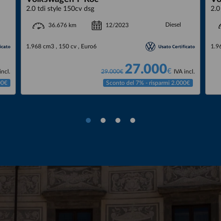
2.0 tdi style 150cv dsg
2.0
Diesel
12/2023
36.676 km
1.968 cm3 , 150 cv , Euro6
1.9
27.000
€
incl.
29.000€
IVA incl.
00€
Sconto del 7% - risparmi 2.000€