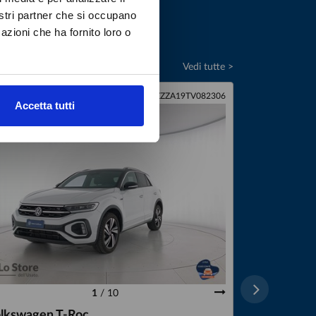
nostri partner che si occupano
azioni che ha fornito loro o
Vedi tutte >
ATO
WVGZZZA19TV082306
USATO
Accetta tutti
1
/
10
lkswagen T-Roc
Seat MO