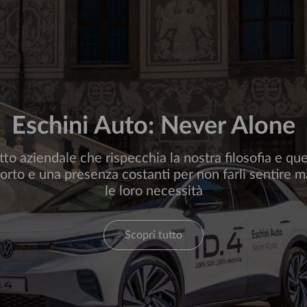
Eschini Auto: Never Alone
to aziendale che rispecchia la nostra filosofia e qu
porto e una presenza costanti per non farli sentire ma
le loro necessità
Scopri tutto