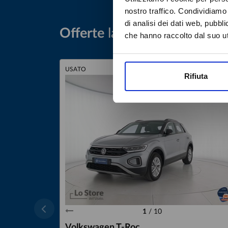
nostro traffico. Condividiamo 
di analisi dei dati web, pubbl
Offerte
last minute
che hanno raccolto dal suo uti
USATO
WVGZZZA10SV109
Rifiuta
1
/
10
Volkswagen T-Roc