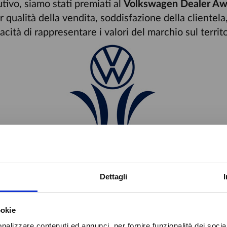
tivo, siamo stati premiati al
Volkswagen Dealer Aw
r qualità della vendita, soddisfazione della clientela
acità di rappresentare i valori del marchio sul territo
Dettagli
ookie
nalizzare contenuti ed annunci, per fornire funzionalità dei socia