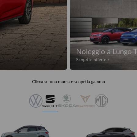
Skoda Kamiq
TAN 0 e Anticipo 0
Noleggio a Lungo 
Scopri di più
Scopri le offerte >
Clicca su una marca e scopri la gamma