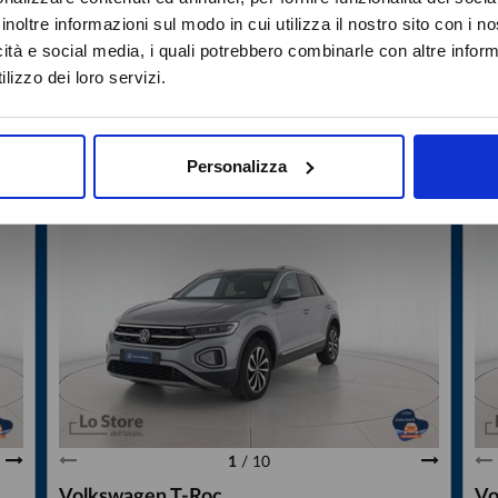
Attenzione
inoltre informazioni sul modo in cui utilizza il nostro sito con i 
icità e social media, i quali potrebbero combinarle con altre inform
Caricamento veicoli non riuscito
lizzo dei loro servizi.
OK
990
USATO
WVGZZZA1ZRV071958
US
Personalizza
1
/
10
Volkswagen T-Roc
Vo