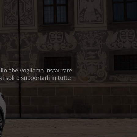
ello che vogliamo instaurare
i soli e supportarli in tutte