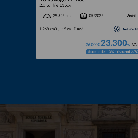
2.0 tdi life 115cv
Diesel
05/2025
29.325 km
1.968 cm3 , 115 cv , Euro6
23.300
€
26.000€
IVA 
Sconto del 10% - risparmi 2.7