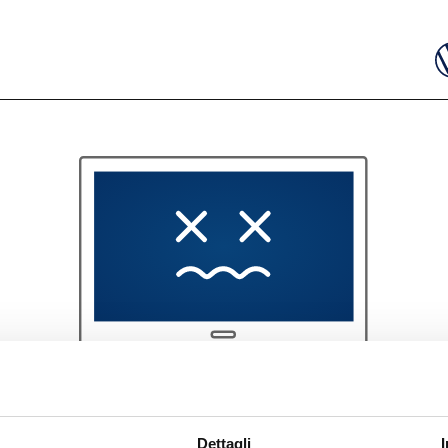
404
Dettagli