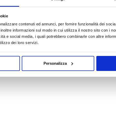
Oops! La pagina che hai cercato non esiste.
ookie
nalizzare contenuti ed annunci, per fornire funzionalità dei socia
VAI ALLA HOMEPAGE
inoltre informazioni sul modo in cui utilizza il nostro sito con i 
icità e social media, i quali potrebbero combinarle con altre inform
lizzo dei loro servizi.
Personalizza