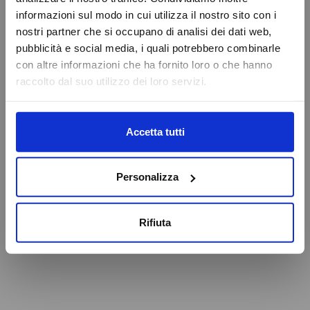
VAI ALLA HOMEPAGE
informazioni sul modo in cui utilizza il nostro sito con i
Online Booking
nostri partner che si occupano di analisi dei dati web,
Service Eschini Auto
pubblicità e social media, i quali potrebbero combinarle
Attenzione
Magazzino e Ricambi
con altre informazioni che ha fornito loro o che hanno
raccolto dal suo utilizzo dei loro servizi.
Caricamento veicoli non riuscito
OK
Accetta tutti
Personalizza
Rifiuta