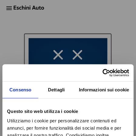
Motori e Tecnologia
News ed eventi
Noleggio a Lungo Termine
Prove su strada
NOLEGGIO A LUNGO
TERMINE E LEASING
Offerte Noleggio P.IVA
Offerte Noleggio Privati
Noleggio con Permuta
Fiscalità nel Noleggio P.IVA
Fringe Benefit
Consenso
Dettagli
Informazioni sui cookie
Il Noleggio a Privati
Divisione Fleet & Business
Questo sito web utilizza i cookie
Leasing e Finanziamenti
404
Utilizziamo i cookie per personalizzare contenuti ed
Oops! La pagina che hai cercato non esiste.
annunci, per fornire funzionalità dei social media e per
SERVICE
analizzare il nostro traffico. Condividiamo inoltre
Promozioni Service