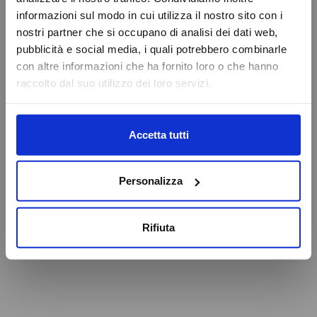
VAI ALLA HOMEPAGE
informazioni sul modo in cui utilizza il nostro sito con i
Online Booking
nostri partner che si occupano di analisi dei dati web,
Service Eschini Auto
pubblicità e social media, i quali potrebbero combinarle
Attenzione
Magazzino e Ricambi
con altre informazioni che ha fornito loro o che hanno
raccolto dal suo utilizzo dei loro servizi.
Caricamento veicoli non riuscito
OK
Accetta tutti
Personalizza
Rifiuta