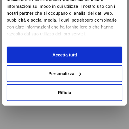
VAI ALLA HOMEPAGE
informazioni sul modo in cui utilizza il nostro sito con i
Online Booking
nostri partner che si occupano di analisi dei dati web,
Service Eschini Auto
pubblicità e social media, i quali potrebbero combinarle
Attenzione
Magazzino e Ricambi
con altre informazioni che ha fornito loro o che hanno
raccolto dal suo utilizzo dei loro servizi.
Caricamento veicoli non riuscito
OK
Accetta tutti
Personalizza
Rifiuta