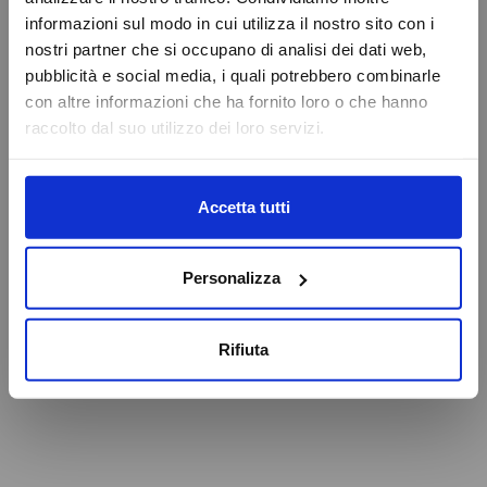
VAI ALLA HOMEPAGE
informazioni sul modo in cui utilizza il nostro sito con i
Online Booking
nostri partner che si occupano di analisi dei dati web,
Service Eschini Auto
pubblicità e social media, i quali potrebbero combinarle
Attenzione
Magazzino e Ricambi
con altre informazioni che ha fornito loro o che hanno
raccolto dal suo utilizzo dei loro servizi.
Caricamento veicoli non riuscito
OK
Accetta tutti
Personalizza
Rifiuta