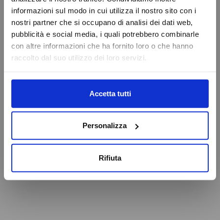
VAI ALLA HOMEPAGE
informazioni sul modo in cui utilizza il nostro sito con i
Online Booking
nostri partner che si occupano di analisi dei dati web,
Service Eschini Auto
pubblicità e social media, i quali potrebbero combinarle
Attenzione
Magazzino e Ricambi
con altre informazioni che ha fornito loro o che hanno
raccolto dal suo utilizzo dei loro servizi.
Caricamento veicoli non riuscito
OK
Accetta tutti
Personalizza
Rifiuta