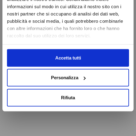
VAI ALLA HOMEPAGE
informazioni sul modo in cui utilizza il nostro sito con i
Online Booking
nostri partner che si occupano di analisi dei dati web,
Service Eschini Auto
pubblicità e social media, i quali potrebbero combinarle
Attenzione
Magazzino e Ricambi
con altre informazioni che ha fornito loro o che hanno
raccolto dal suo utilizzo dei loro servizi.
Caricamento veicoli non riuscito
OK
Accetta tutti
Personalizza
Rifiuta