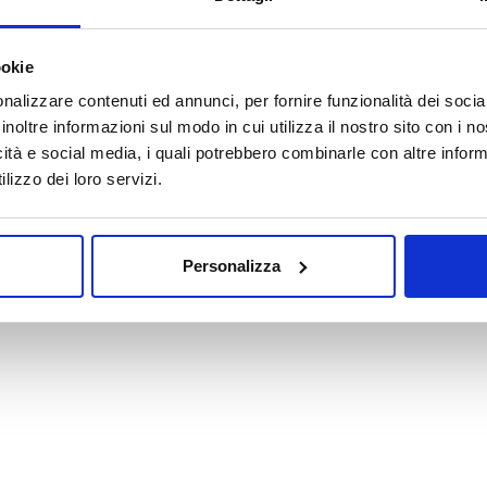
Oops! La pagina che hai cercato non esiste.
ookie
nalizzare contenuti ed annunci, per fornire funzionalità dei socia
VAI ALLA HOMEPAGE
inoltre informazioni sul modo in cui utilizza il nostro sito con i 
icità e social media, i quali potrebbero combinarle con altre inform
lizzo dei loro servizi.
Personalizza