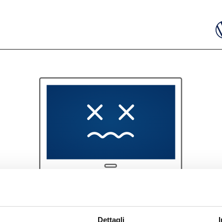
404
Dettagli