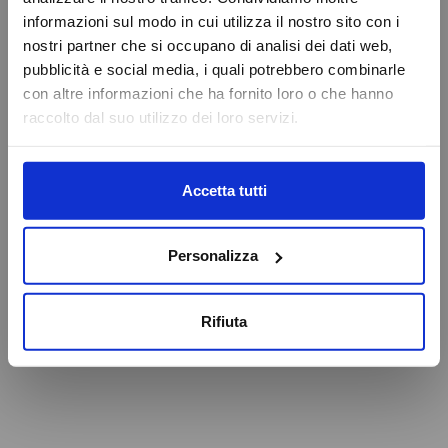
VAI ALLA HOMEPAGE
informazioni sul modo in cui utilizza il nostro sito con i
Online Booking
nostri partner che si occupano di analisi dei dati web,
Service Eschini Auto
pubblicità e social media, i quali potrebbero combinarle
Attenzione
Magazzino e Ricambi
con altre informazioni che ha fornito loro o che hanno
raccolto dal suo utilizzo dei loro servizi.
Caricamento veicoli non riuscito
OK
Accetta tutti
Personalizza
Rifiuta