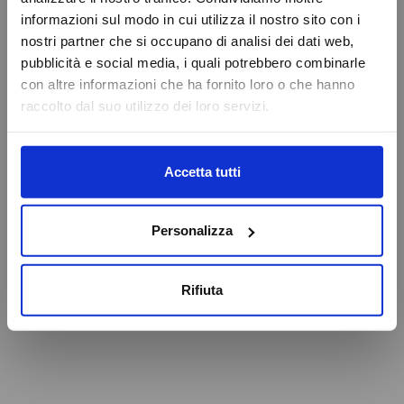
VAI ALLA HOMEPAGE
informazioni sul modo in cui utilizza il nostro sito con i
Online Booking
nostri partner che si occupano di analisi dei dati web,
Service Eschini Auto
pubblicità e social media, i quali potrebbero combinarle
Attenzione
Magazzino e Ricambi
con altre informazioni che ha fornito loro o che hanno
raccolto dal suo utilizzo dei loro servizi.
Caricamento veicoli non riuscito
OK
Accetta tutti
Personalizza
Rifiuta