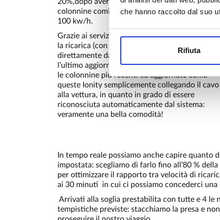
20%,dopo aver collegato il cavo trifase delle
che hanno raccolto dal suo uti
colonnine cominciano a ricaricarsi velocemente
100 kw/h.
Grazie ai servizi We Charge è possibile far parti
la ricarica (con addebito fine mese) tramite card
Rifiuta
direttamente dalla APP dello SmartPhone e, co
l’ultimo aggiornamento software 3.0 delle ID, c
le colonnine più recenti ed aggiornate come
queste Ionity semplicemente collegando il cavo
alla vettura, in quanto in grado di essere
riconosciuta automaticamente dal sistema:
veramente una bella comodità!
In tempo reale possiamo anche capire quanto do
impostata: scegliamo di farlo fino all’80 % dell
per ottimizzare il rapporto tra velocità di ricar
ai 30 minuti in cui ci possiamo concederci una
Arrivati alla soglia prestabilita con tutte e 4 l
tempistiche previste: stacchiamo la presa e non
proseguire il nostro viaggio.