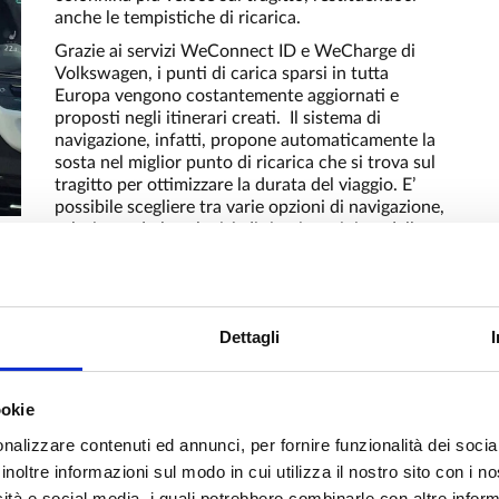
anche le tempistiche di ricarica.
Grazie ai servizi WeConnect ID e WeCharge di
Volkswagen, i punti di carica sparsi in tutta
Europa vengono costantemente aggiornati e
proposti negli itinerari creati. Il sistema di
navigazione, infatti, propone automaticamente la
sosta nel miglior punto di ricarica che si trova sul
tragitto per ottimizzare la durata del viaggio. E’
possibile scegliere tra varie opzioni di navigazione,
selezionando la velocità di ricarica minima della
colonnina, il fornitore di energia, se le colonnine
devono essere sulla rete autostradale o meno,
ecc…
Dettagli
a
ookie
o
y
nalizzare contenuti ed annunci, per fornire funzionalità dei socia
inoltre informazioni sul modo in cui utilizza il nostro sito con i 
icità e social media, i quali potrebbero combinarle con altre inform