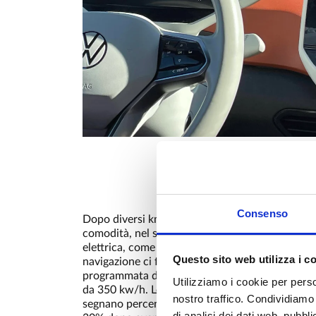
Consenso
Dopo diversi km a velocità autostradale in tutt
comodità, nel silenzio e nel comfort della guida
elettrica, come pianificato dal sistema di
Questo sito web utilizza i c
navigazione ci fermiamo presso l’area di Servizi
programmata dove ci aspettano colonnine Ionit
Utilizziamo i cookie per perso
da 350 kw/h. Le nostre Volkswagen ID, che
nostro traffico. Condividiamo 
segnano percentuali residue tra il 10 e il
di analisi dei dati web, pubbl