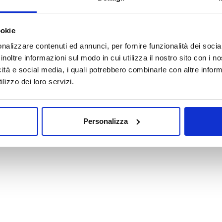
Oops! La pagina che hai cercato non esiste.
ookie
nalizzare contenuti ed annunci, per fornire funzionalità dei socia
VAI ALLA HOMEPAGE
inoltre informazioni sul modo in cui utilizza il nostro sito con i 
icità e social media, i quali potrebbero combinarle con altre inform
lizzo dei loro servizi.
Personalizza