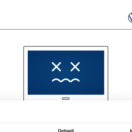
404
Dettagli