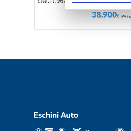
1.968 cm3 , 193 cv , Euro6
38.900
€
IVA inc