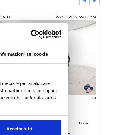
SATO
WVGZZZCT9RW039974
KM0
Informazioni sui cookie
l media e per analizzare il
nostri partner che si occupano
azioni che ha fornito loro o
1
/
10
Volkswagen Tiguan
Volkswag
.0 tdi r-line 150cv dsg
3.0 v6 tdi sc
Diesel
06/2024
18.457 km
1 k
Accetta tutti