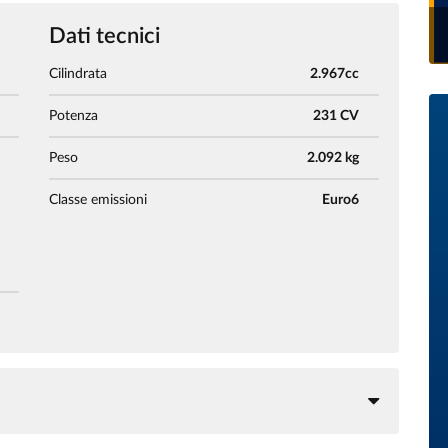
Dati tecnici
Cilindrata
2.967cc
Potenza
231 CV
Peso
2.092 kg
Classe emissioni
Euro6