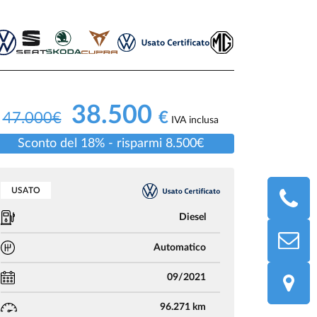
38.500
€
47.000€
IVA inclusa
Sconto del 18% - risparmi 8.500€
USATO
Diesel
Automatico
09/2021
96.271 km