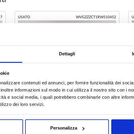
ti
37
USATO
WVGZZZCT1RW510452
U
Dettagli
ookie
nalizzare contenuti ed annunci, per fornire funzionalità dei socia
inoltre informazioni sul modo in cui utilizza il nostro sito con i 
icità e social media, i quali potrebbero combinarle con altre inform
1
/
10
lizzo dei loro servizi.
Volkswagen Tiguan
2.0 tdi edition plus 4motion 193cv dsg
2
Diesel
06/2024
33.852 km
Personalizza