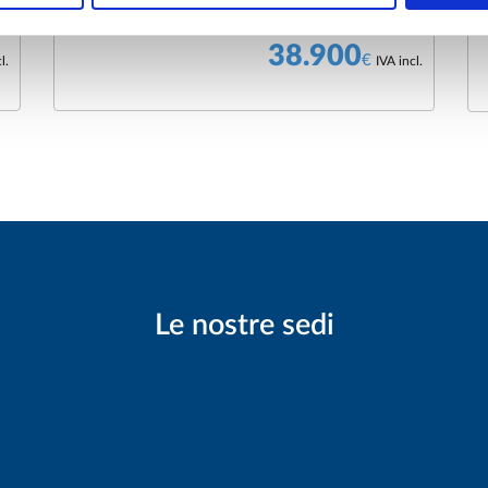
1.968 cm3 , 193 cv , Euro6
1
38.900
€
l.
IVA incl.
Le nostre sedi