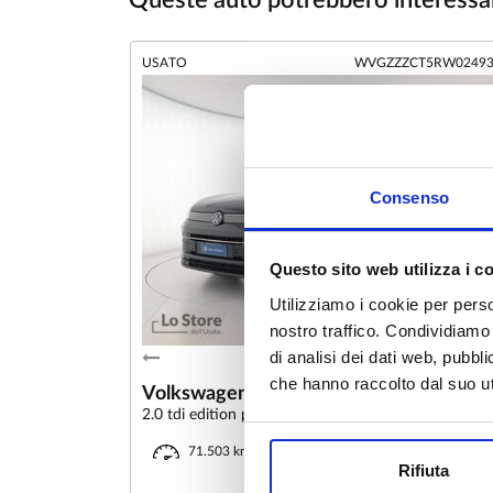
Queste auto potrebbero interessar
USATO
WVGZZZCT5RW0249
Consenso
Questo sito web utilizza i c
Utilizziamo i cookie per perso
nostro traffico. Condividiamo 
di analisi dei dati web, pubbl
1
/
10
che hanno raccolto dal suo uti
Volkswagen Tiguan
2.0 tdi edition plus 4motion 193cv dsg
Diesel
05/2024
71.503 km
Rifiuta