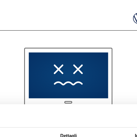
404
Dettagli