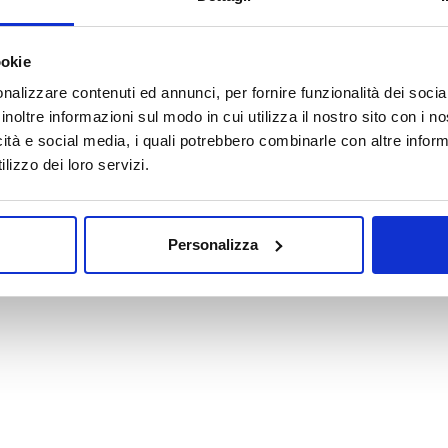
Oops! La pagina che hai cercato non esiste.
ookie
nalizzare contenuti ed annunci, per fornire funzionalità dei socia
VAI ALLA HOMEPAGE
inoltre informazioni sul modo in cui utilizza il nostro sito con i 
icità e social media, i quali potrebbero combinarle con altre inform
lizzo dei loro servizi.
Personalizza