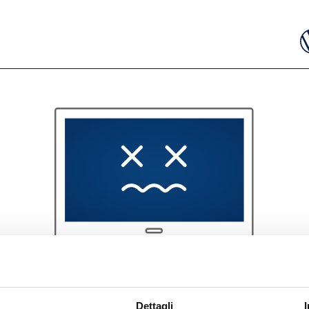
404
Dettagli