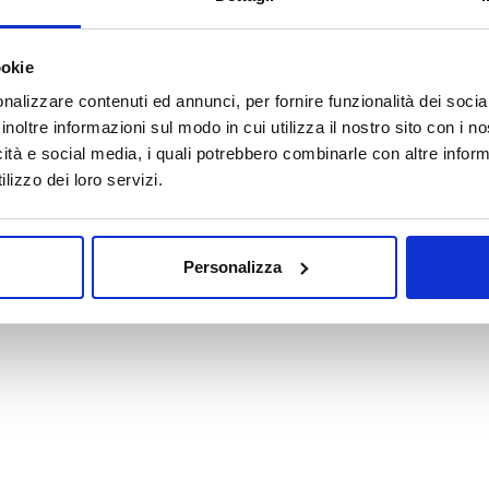
Oops! La pagina che hai cercato non esiste.
ookie
nalizzare contenuti ed annunci, per fornire funzionalità dei socia
VAI ALLA HOMEPAGE
inoltre informazioni sul modo in cui utilizza il nostro sito con i 
icità e social media, i quali potrebbero combinarle con altre inform
lizzo dei loro servizi.
Personalizza