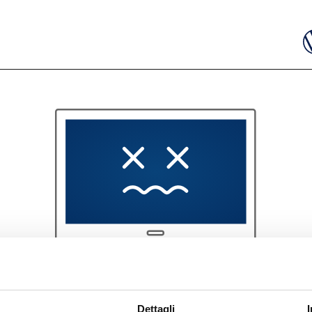
404
Dettagli