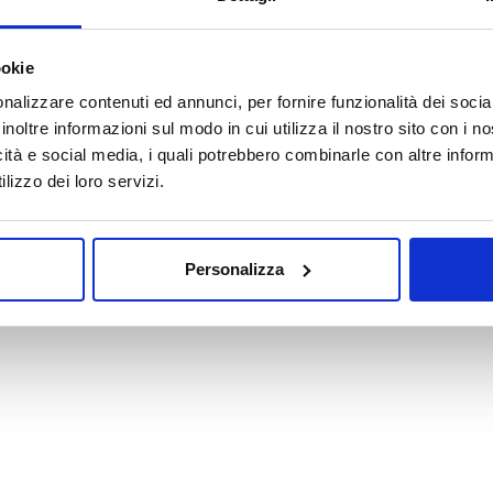
Oops! La pagina che hai cercato non esiste.
ookie
nalizzare contenuti ed annunci, per fornire funzionalità dei socia
VAI ALLA HOMEPAGE
inoltre informazioni sul modo in cui utilizza il nostro sito con i 
icità e social media, i quali potrebbero combinarle con altre inform
lizzo dei loro servizi.
Personalizza