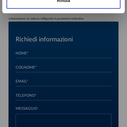
Rifiuta
di manutenzione. Il prodotto Progetto Valore Volkswagen è realizzato e distribuito da
Volkswagen Bank GmbH. Offerta valida sino al 31.08.2026 in caso di permuta o
rottamazione. La vettura raffigurata è puramente indicativa.
Richiedi informazioni
NOME*
COGNOME*
EMAIL*
TELEFONO*
MESSAGGIO