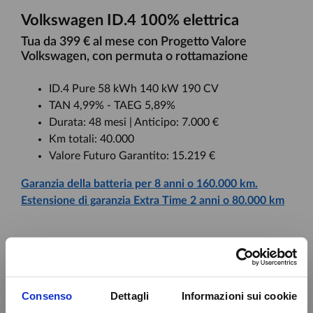
Volkswagen ID.4 100% elettrica
Tua da 399 € al mese con Progetto Valore
Volkswagen, con permuta o rottamazione
ID.4 Pure 58 kWh 140 kW 190 CV
TAN 4,99% - TAEG 5,89%
Durata: 48 mesi | Anticipo: 7.000 €
Km totali: 40.000
Valore Futuro Garantito: 15.219 €
Garanzia della batteria per 8 anni o 160.000 km.
Estensione di garanzia Extra Time 2 anni o 80.000 km
RICHIEDI UN PREVENTIVO
Consenso
Dettagli
Informazioni sui cookie
ID.4 Pure 58 kWh 140 kW 190 CV tua a € 36.092,52 (chiavi in mano IPT esclusa).