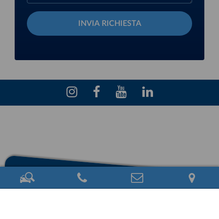
INVIA RICHIESTA
Eschini Auto S.r.l. - Via M. Malpighi, 12 - Pisa (loc. Ospedaletto) - P.I.
01842150508 - Rea: PI 159469 - PEC:
eschiniauto.pec@legalmail.it
Privacy Policy
-
Cookie Policy
made in Web Industry