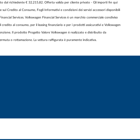
 dal richiedente € 32.215,82. Offerta valida per cliente privato - Gli importi fin qui
 sul Credito al Consumo, Fogli Informativi e condizioni dei servizi accessori disponibili
inancial Services. Volkswagen Financial Services è un marchio commerciale condiviso
edito al consumo, per il leasing finanziario e per i prodotti assicurativi e Volkswagen
nzione. Il prodotto Progetto Valore Volkswagen è realizzato e distribuito da
rmuta o rottamazione. La vettura raffigurata è puramente indicativa.