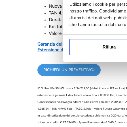
Utilizziamo i cookie per perso
Nuova ID.3 Life 52 kWh 155kW 211 C
nostro traffico. Condividiamo 
TAN 4,99% TAEG 5,90%
di analisi dei dati web, pubbl
Durata: 48 mesi | Anticipo: 7.000 €
che hanno raccolto dal suo uti
Km totali: 40.000
Valore Futuro Garantito: 16.047 €
Garanzia della batteria per 8 anni o 160.000
Rifiuta
Estensione di garanzia Extra Time 2 anni o 
RICHIEDI UN PREVENTIVO
ID.3 Neo Life 50 kWh tua a € 34.214,00 (chiavi in mano IPT esclusa). 
estensione di garanzia Extra Time 2 anni o fino a 80.000 Km, è calcol
Concessionarie Volkswagen aderenti all'iniziativa pari ad € 2.586,00 -
4.385,64 - TAN 4,99% fisso - TAEG 5,90% - Valore Futuro Garantito par
In caso di restituzione del veicolo eccedenza chilometrica 0,20 euro/km
totale del credito € 27.594,00 - Spese di incasso rata € 3,40 / mese - c