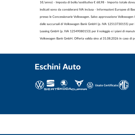
1€/anno) - Imposta di bollo/sostitutiva € 68,98 - Importo totale dovuto
indicati sono da considerarsi IVA inclusa - Informazioni Europee di Base
presso le Concessionarie Volkswagen. Salvo approvazione Volkswagen F
dalle succursali di Volkswagen Bank GmbH (p. IVA 12513730155) per il cr
Leasing GmbH (p. IVA 12549080153) per il noleggio e i piani di manute
Volkswagen Bank GmbH. Offerta valida sino al 31.08.2026 in caso di pe