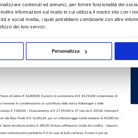
nalizzare contenuti ed annunci, per fornire funzionalità dei socia
V
inoltre informazioni sul modo in cui utilizza il nostro sito con i 
icità e social media, i quali potrebbero combinarle con altre inform
lizzo dei loro servizi.
 km.
Personalizza
80.000 km
Prezzo di Listino € 36.800,00. Il prezzo in promozione di € 34.214,00 comprensivo di
ato tenendo in considerazione un contributo della marca Volkswagen e delle
 Anticipo € 7.000,00 - Finanziamento di € 27.594,00 in 47 rate da € 339,00. Interessi €
i alla Rata Finale di € 16.046,64, per un chilometraggio totale massimo di 40.000 km -
. Spese istruttoria pratica € 380,00 (incluse nell'importo totale del credito) - Importo
osto comunicazioni periodiche € 0 (in caso di invio cartaceo, il costo è pari ad