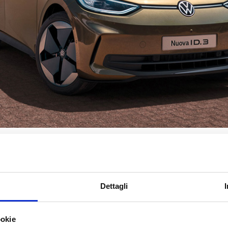
Neo in promozione
Dettagli
 elettrica in promozione
ta o rottamazione
ookie