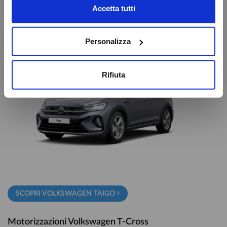
OK
Accetta tutti
Motorizzazioni Volkswagen Taigo
-
Benzina
: 1.0 TSI 70 kW (95 CV); 1.0 TSI 81 kW (110 CV);
1.5 TSI ACT 110 kW (150 CV)
Personalizza
Rifiuta
SCOPRI VOLKSWAGEN TAIGO
Motorizzazioni Volkswagen T-Cross