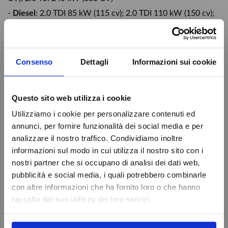
-
Diesel
: 2.0 TDI 85 kW (115 cv); 2.0 TDI 110 kW (150 cv);
2.0 TDI 147 kW (200 CV)
-
Metano
: 1.5 TGI 96 kW (130 cv)
-
Mild Hybrid
: 1.0 eTSI 81 kW (110cv); 1.5 eTSI 96 kW
Consenso
Dettagli
Informazioni sui cookie
(130cv)
Questo sito web utilizza i cookie
Utilizziamo i cookie per personalizzare contenuti ed
annunci, per fornire funzionalità dei social media e per
analizzare il nostro traffico. Condividiamo inoltre
informazioni sul modo in cui utilizza il nostro sito con i
nostri partner che si occupano di analisi dei dati web,
pubblicità e social media, i quali potrebbero combinarle
Attenzione
con altre informazioni che ha fornito loro o che hanno
raccolto dal suo utilizzo dei loro servizi.
Caricamento veicoli non riuscito
VOLKSWAGEN GOLF 8