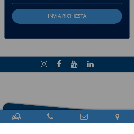
INVIA RICHIESTA
Eschini Auto S.r.l. - Via M. Malpighi, 12 - Pisa (loc. Ospedaletto) - P.I.
01842150508 - Rea: PI 159469 - PEC:
eschiniauto.pec@legalmail.it
Privacy Policy
-
Cookie Policy