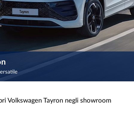
on
ersatile
opri Volkswagen Tayron negli showroom