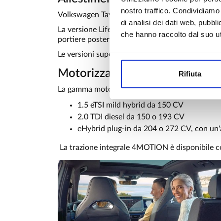
nostro traffico. Condividiamo 
Volkswagen Tayron è disponibile in cinque allest
di analisi dei dati web, pubbl
La versione Life offre di serie cerchi in lega da
che hanno raccolto dal suo uti
portiere posteriori.
Le versioni superiori aggiungono dettagli estetic
Motorizzazioni
Rifiuta
La gamma motori della Tayron comprende:
1.5 eTSI mild hybrid da 150 CV
2.0 TDI diesel da 150 o 193 CV
eHybrid plug-in da 204 o 272 CV, con un'a
La trazione integrale 4MOTION è disponibile co