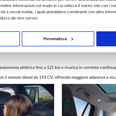
inoltre informazioni sul modo in cui utilizza il nostro sito con i 
imenti: Life, Edition Plus, Elegance, R-Line e R-Line Plus.
icità e social media, i quali potrebbero combinarle con altre inform
 18", luci full LED, avviamento keyless, cruise control adattivo, Pa
lizzo dei loro servizi.
i sportivi, sedili ergoActive Plus con funzione massaggiante e ulte
Personalizza
utonomia elettrica fino a 121 km e ricarica in corrente continu
n il motore diesel da 193 CV, offrendo maggiore aderenza e sicu